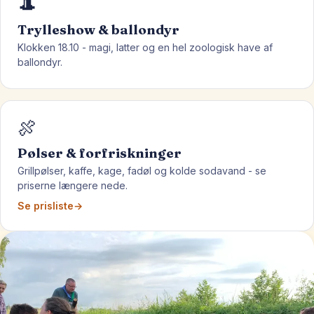
🎩
Trylleshow & ballondyr
Klokken 18.10 - magi, latter og en hel zoologisk have af
ballondyr.
🍖
Pølser & forfriskninger
Grillpølser, kaffe, kage, fadøl og kolde sodavand - se
priserne længere nede.
Se prisliste