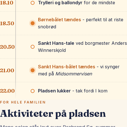
18.10
Trylleri og ballondyr
for de mindste
Børnebålet tændes
- perfekt til at riste
18.30
snobrød
Sankt Hans-tale
ved borgmester Anders
20.50
Winnerskjold
Sankt Hans-bålet tændes
- vi synger
21.00
med på
Midsommervisen
22.00
Pladsen lukker
- tak fordi I kom
FOR HELE FAMILIEN
Aktiviteter på pladsen