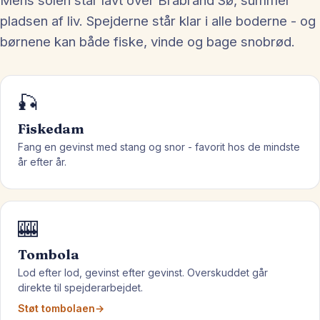
Mens solen står lavt over Brabrand Sø, summer
pladsen af liv. Spejderne står klar i alle boderne - og
børnene kan både fiske, vinde og bage snobrød.
🎣
Fiskedam
Fang en gevinst med stang og snor - favorit hos de mindste
år efter år.
🎰
Tombola
Lod efter lod, gevinst efter gevinst. Overskuddet går
direkte til spejderarbejdet.
Støt tombolaen