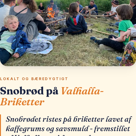
LOKALT OG BÆREDYGTIGT
Snobrød på
Valhalla-
Briketter
Snobrødet ristes på briketter lavet af
kaffegrums og savsmuld - fremstillet