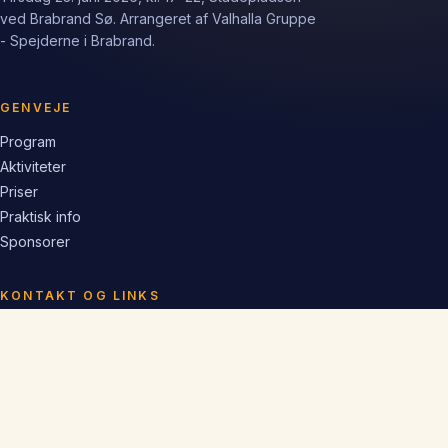
ved Brabrand Sø. Arrangeret af Valhalla Gruppe
- Spejderne i Brabrand.
GENVEJE
Program
Aktiviteter
Priser
Praktisk info
Sponsorer
KONTAKT OG LINKS
sankthans@valhallagruppe.dk
valhallagruppe.dk
valhallabriketten.dk
Facebook
Instagram